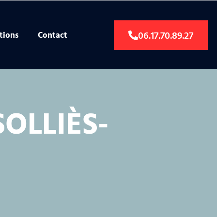
06.17.70.89.27
tions
Contact
OLLIÈS-