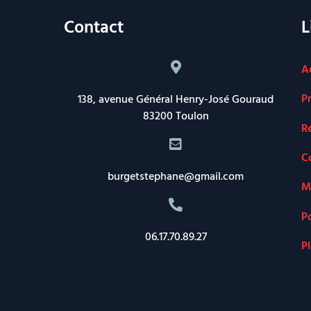
Contact
L
A
P
138, avenue Général Henry-José Gouraud
83200 Toulon
R
C
burgetstephane@gmail.com
M
Po
06.17.70.89.27
Pl