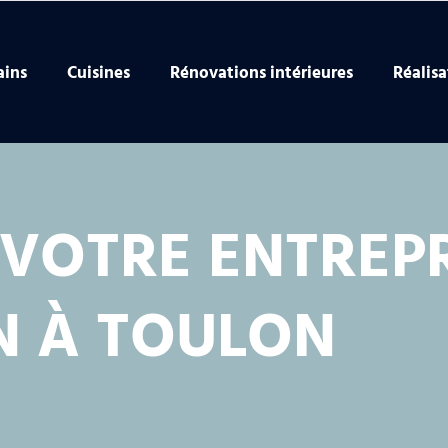
ains
Cuisines
Rénovations intérieures
Réalisa
VOTRE ENTREPR
N À TOULON