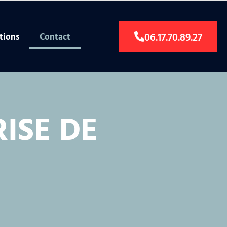
06.17.70.89.27
tions
Contact
ISE DE